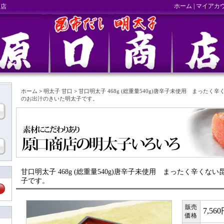
ホーム
|
マイアカ
商店
ホーム
>
明太子 甘口
>
甘口明太子 468g (総重量540g)唐辛子未使用 まったく
のお出汁のきいた明太子です。
甘口明太子 468g (総重量540g)唐辛子未使用 まったく辛く
子です。
販売
7,56
価格