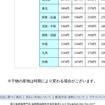
東北
1804円
1804円
2376円
29
関東・信越
1584円
1584円
2156円
27
北陸・中部
1364円
1364円
1936円
24
関西・四国
1254円
1254円
1936円
23
中国
1144円
1144円
1716円
22
九州
1144円
1144円
1716円
22
沖縄
1474円
1474円
2706円
35
※干物の産地は時期により変わる場合がございます。
引法に基づく表記
｜
支払い方法について
｜
配送方法･送料について
｜
プライバシ
原口海産物専門店 福岡県福岡市中央区春吉1-3-3 TEL&FAX 092-761-3377