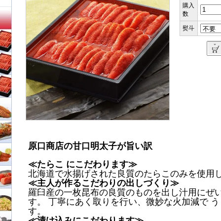
購入
数
熨斗
原口商店の甘口明太子が旨い訳
≪たらこ にこだわります≫
北海道で水揚げされた良質のたらこのみを使用
≪主人が作るこだわりの出しづくり≫
羅臼産の一枚昆布の良質のものを出し汁用にぜ
す。 丁寧にあく取りを行い、微妙な火加減で 
す。
≪漬け込みにこだわります≫