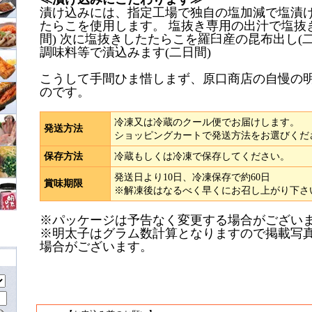
漬け込みには、指定工場で独自の塩加減で塩漬
たらこを使用します。 塩抜き専用の出汁で塩抜
間) 次に塩抜きしたたらこを羅臼産の昆布出し(
調味料等で漬込みます(二日間)
こうして手間ひま惜しまず、原口商店の自慢の
のです。
冷凍又は冷蔵のクール便でお届けします。
発送方法
ショッピングカートで発送方法をお選びくだ
保存方法
冷蔵もしくは冷凍で保存してください。
発送日より10日、冷凍保存で約60日
賞味期限
※解凍後はなるべく早くにお召し上がり下さ
※パッケージは予告なく変更する場合がござい
※明太子はグラム数計算となりますので掲載写
場合がございます。