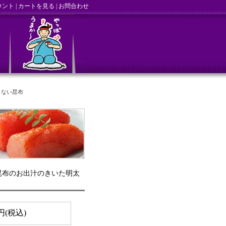
ウント
|
カートを見る
|
お問合わせ
辛くない昆布
ない昆布のお出汁のきいた明太
0円(税込)