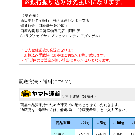
《 振込先 》
西日本シティ銀行 福岡流通センター支店
普通預金 口座番号 0857625
口座名義 原口海産物専門店 阿田 茂
(ハラグチカイサンブツセンモンテン アダシゲル)
・ご入金確認後の発送となります
・お振込み手数料はお客様ご負担でお願い致します。
・7日以内にご送金が無い場合はキャンセルとなります。
配送方法・送料について
ヤマト運輸（冷凍便）
商品の品質保持のため冷凍便での配送とさせていただきます。
冷蔵便をご希望の方は、備考欄に「冷蔵便希望」とご入力下さい。
商品重量
～2kg
～5kg
～10kg
～1
北海道
2244円
2244円
2816円
33