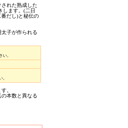
けされた熟成した
きします。(二日
二番だし)と秘伝の
明太子が作られる
さい。
い。
ます。
真の本数と異なる